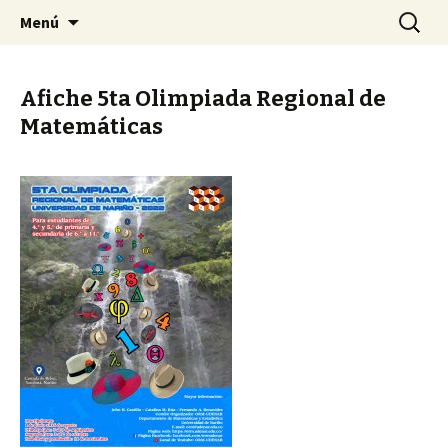
Universidad de Nariño
Saltar
Buscar:
ORM-UDENAR
Menú
al
contenido
Afiche 5ta Olimpiada Regional de
Matemáticas